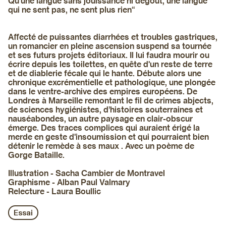
Qu’une langue sans jouissance ni dégoût, une langue
qui ne sent pas, ne sent plus rien“
Affecté de puissantes diarrhées et troubles gastriques,
un romancier en pleine ascension suspend sa tournée
et ses futurs projets éditoriaux. Il lui faudra mourir ou
écrire depuis les toilettes, en quête d'un reste de terre
et de diablerie fécale qui le hante. Débute alors une
chronique excrémentielle et pathologique, une plongée
dans le ventre-archive des empires européens. De
Londres à Marseille remontant le fil de crimes abjects,
de sciences hygiénistes, d’histoires souterraines et
nauséabondes, un autre paysage en clair-obscur
émerge. Des traces complices qui auraient érigé la
merde en geste d'insoumission et qui pourraient bien
détenir le remède à ses maux . Avec un poème de
Gorge Bataille.
Illustration - Sacha Cambier de Montravel
Graphisme - Alban Paul Valmary
Relecture - Laura Boullic
Essai